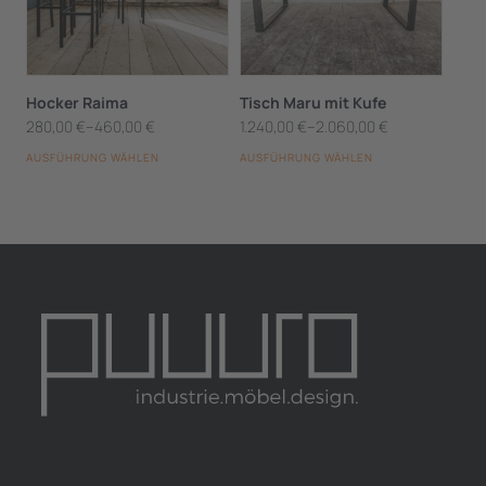
werden
werden
Varianten
Varianten
auf.
auf.
Die
Die
Hocker Raima
Tisch Maru mit Kufe
280,00
€
–
460,00
€
1.240,00
€
–
2.060,00
€
Optionen
Optionen
AUSFÜHRUNG WÄHLEN
AUSFÜHRUNG WÄHLEN
können
können
auf
auf
der
der
Produktseite
Produktseite
gewählt
gewählt
werden
werden