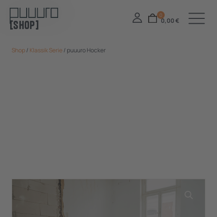
0,00
€
[Shop]
Shop
/
Klassik Serie
/ puuuro Hocker