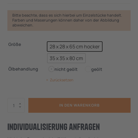
Bitte beachte, dass es sich hierbei um Einzelstücke handelt.
Farben und Maserungen können daher von der Abbildung
abweichen.
Größe
28 x 28 x 65 cm hocker
35 x 35 x 80 cm
Ölbehandlung
nicht geölt
geölt
Zurücksetzen
puuuro
IN DEN WARENKORB
Hocker
Menge
Individualisierung anfragen